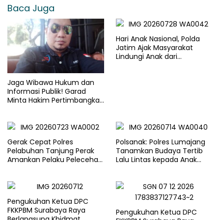
Baca Juga
Hari Anak Nasional, Polda
Jatim Ajak Masyarakat
Lindungi Anak dari
Kekerasan dan Kejahatan
Digital
Jaga Wibawa Hukum dan
Informasi Publik! Garad
Minta Hakim Pertimbangkan
Substansi Perkara Terkait
Pembangkangan Putusan KI
Gerak Cepat Polres
Polsanak: Polres Lumajang
Pelabuhan Tanjung Perak
Tanamkan Budaya Tertib
Amankan Pelaku Pelecehan
Lalu Lintas kepada Anak
Remaja di Surabaya
Sejak Usia Dini
Pengukuhan Ketua DPC
FKKPBM Surabaya Raya
Pengukuhan Ketua DPC
Berlangsung Khidmat,