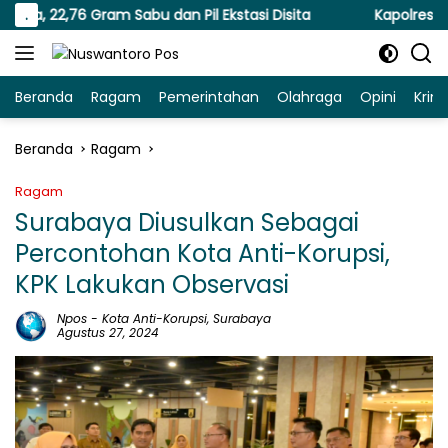
Langsung
76 Gram Sabu dan Pil Ekstasi Disita
.
Kapolresta Malang 
ke
konten
Beranda
Ragam
Pemerintahan
Olahraga
Opini
Krim
Beranda
Ragam
Ragam
Surabaya Diusulkan Sebagai
Percontohan Kota Anti-Korupsi,
KPK Lakukan Observasi
Npos
-
Kota Anti-Korupsi
,
Surabaya
Agustus 27, 2024