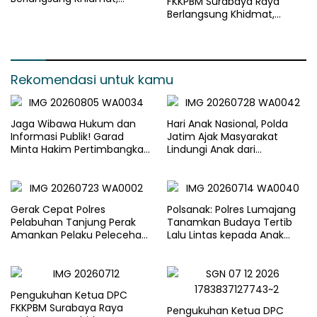
FKKPBM Surabaya Raya
Gaungkan Semangat
Berlangsung Khidmat,
Pengabdian kepada Bangsa
Gaungkan Semangat
Pengabdian kepada Bangsa
Rekomendasi untuk kamu
Jaga Wibawa Hukum dan
Hari Anak Nasional, Polda
Informasi Publik! Garad
Jatim Ajak Masyarakat
Minta Hakim Pertimbangkan
Lindungi Anak dari
Substansi Perkara Terkait
Kekerasan dan Kejahatan
Pembangkangan Putusan KI
Digital
Gerak Cepat Polres
Polsanak: Polres Lumajang
Pelabuhan Tanjung Perak
Tanamkan Budaya Tertib
Amankan Pelaku Pelecehan
Lalu Lintas kepada Anak
Remaja di Surabaya
Sejak Usia Dini
Pengukuhan Ketua DPC
FKKPBM Surabaya Raya
Pengukuhan Ketua DPC